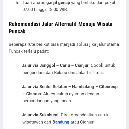
5.
Taati aturan
ganjil genap
yang berlaku dari pukul
07.00 hingga 18.00 WIB.
Rekomendasi Jalur Alternatif Menuju Wisata
Puncak
Beberapa rute berikut bisa menjadi solusi jika jalur utama
Puncak terlalu padat:
Jalur via Jonggol – Cariu – Cianjur
: Cocok untuk
·
pengendara dari Bekasi dan Jakarta Timur.
Jalur via Sentul Selatan – Hambalang – Citeureup
·
– Cisarua
: Akses cukup nyaman dengan
pemandangan yang indah.
Jalur via Sukabumi
: Direkomendasikan untuk
·
wisatawan dari
Bandung
atau Cianjur.