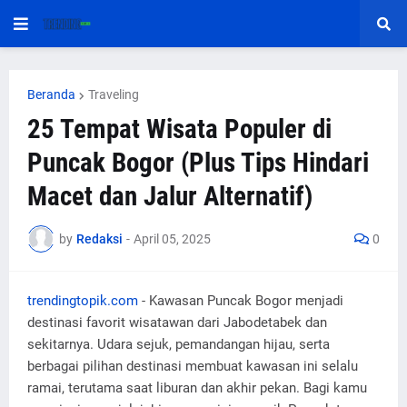
Beranda
Traveling
25 Tempat Wisata Populer di
Puncak Bogor (Plus Tips Hindari
Macet dan Jalur Alternatif)
by
Redaksi
-
April 05, 2025
0
trendingtopik.com
- Kawasan Puncak Bogor menjadi
destinasi favorit wisatawan dari Jabodetabek dan
sekitarnya. Udara sejuk, pemandangan hijau, serta
berbagai pilihan destinasi membuat kawasan ini selalu
ramai, terutama saat liburan dan akhir pekan. Bagi kamu