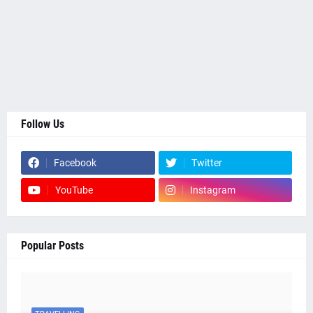
Follow Us
Facebook
Twitter
YouTube
Instagram
Popular Posts