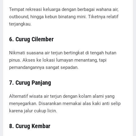
Tempat rekreasi keluarga dengan berbagai wahana air,
outbound, hingga kebun binatang mini. Tiketnya relatif
terjangkau.
6. Curug Cilember
Nikmati suasana air terjun bertingkat di tengah hutan
pinus. Akses ke lokasi lumayan menantang, tapi
pemandangannya sangat sepadan.
7. Curug Panjang
Alternatif wisata air terjun dengan kolam alami yang
menyegarkan. Disarankan memakai alas kaki anti selip
karena jalur cukup licin.
8. Curug Kembar