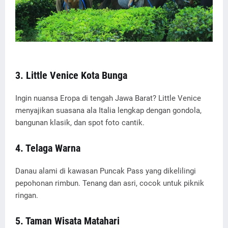
3. Little Venice Kota Bunga
Ingin nuansa Eropa di tengah Jawa Barat? Little Venice
menyajikan suasana ala Italia lengkap dengan gondola,
bangunan klasik, dan spot foto cantik.
4. Telaga Warna
Danau alami di kawasan Puncak Pass yang dikelilingi
pepohonan rimbun. Tenang dan asri, cocok untuk piknik
ringan.
5. Taman Wisata Matahari