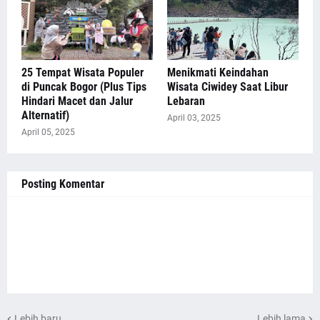
25 Tempat Wisata Populer
Menikmati Keindahan
di Puncak Bogor (Plus Tips
Wisata Ciwidey Saat Libur
Hindari Macet dan Jalur
Lebaran
Alternatif)
April 03, 2025
April 05, 2025
Posting Komentar
Lebih baru
Lebih lama