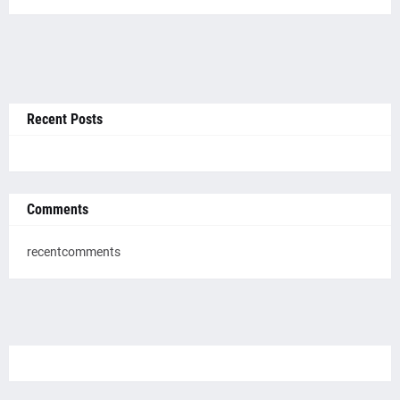
Recent Posts
Comments
recentcomments