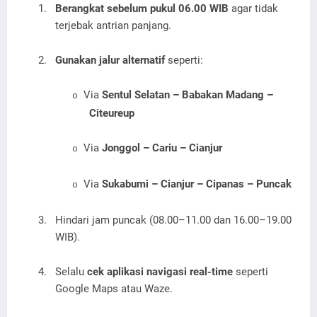
1.
Berangkat sebelum pukul 06.00 WIB
agar tidak
terjebak antrian panjang.
2.
Gunakan jalur alternatif
seperti:
Via
Sentul Selatan – Babakan Madang –
o
Citeureup
Via
Jonggol – Cariu – Cianjur
o
Via
Sukabumi – Cianjur – Cipanas – Puncak
o
3.
Hindari jam puncak (08.00–11.00 dan 16.00–19.00
WIB).
4.
Selalu
cek aplikasi navigasi real-time
seperti
Google Maps atau Waze.