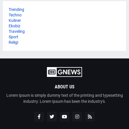
Trending
Techno
Kuliner
Ekobiz
Traveling
Sport
Religi
ABOUT US
Lorem Ipsum is simply dummy text of the printing and typesetting
industry. Lorem Ipsum has been the industry's.