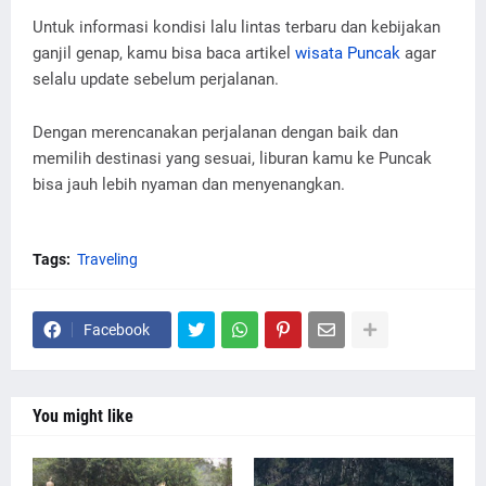
Untuk informasi kondisi lalu lintas terbaru dan kebijakan
ganjil genap, kamu bisa baca artikel
wisata Puncak
agar
selalu update sebelum perjalanan.
Dengan merencanakan perjalanan dengan baik dan
memilih destinasi yang sesuai, liburan kamu ke Puncak
bisa jauh lebih nyaman dan menyenangkan.
Tags:
Traveling
Facebook
You might like