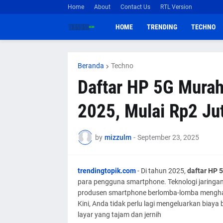
Home
About
Contact Us
RTL Version
HOME
TRENDING
TECHNO
Beranda
Techno
Daftar HP 5G Mura
2025, Mulai Rp2 Ju
by
mizzulm
-
September 23, 2025
trendingtopik.com
- Di tahun 2025,
daftar HP 
para pengguna smartphone. Teknologi jaringa
produsen smartphone berlomba-lomba menghadi
Kini, Anda tidak perlu lagi mengeluarkan biay
layar yang tajam dan jernih