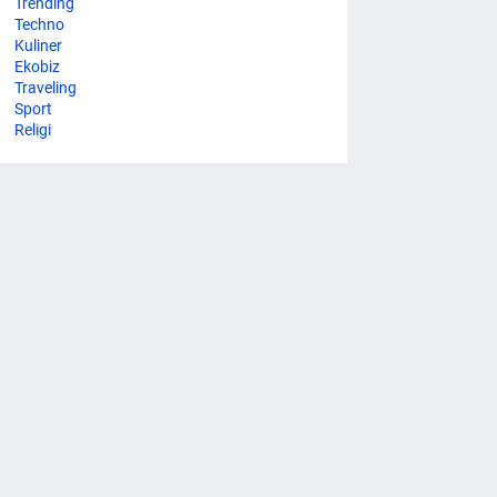
Trending
Techno
Kuliner
Ekobiz
Traveling
Sport
Religi