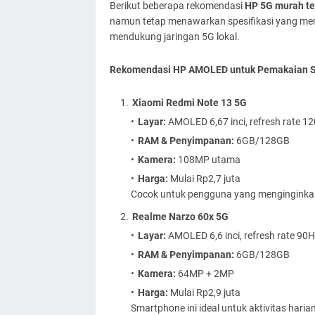
Berikut beberapa rekomendasi
HP 5G murah te
namun tetap menawarkan spesifikasi yang mena
mendukung jaringan 5G lokal.
Rekomendasi HP AMOLED untuk Pemakaian Se
Xiaomi Redmi Note 13 5G
Layar:
AMOLED 6,67 inci, refresh rate 1
RAM & Penyimpanan:
6GB/128GB
Kamera:
108MP utama
Harga:
Mulai Rp2,7 juta
Cocok untuk pengguna yang menginginkan 
Realme Narzo 60x 5G
Layar:
AMOLED 6,6 inci, refresh rate 90
RAM & Penyimpanan:
6GB/128GB
Kamera:
64MP + 2MP
Harga:
Mulai Rp2,9 juta
Smartphone ini ideal untuk aktivitas haria