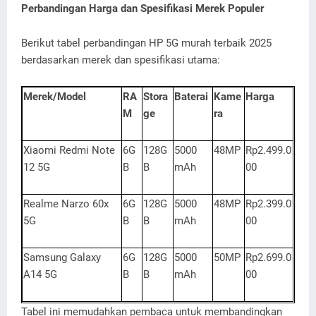
Perbandingan Harga dan Spesifikasi Merek Populer
Berikut tabel perbandingan HP 5G murah terbaik 2025
berdasarkan merek dan spesifikasi utama:
Merek/Model
RA
Stora
Baterai
Kame
Harga
M
ge
ra
Xiaomi Redmi Note
6G
128G
5000
48MP
Rp2.499.0
12 5G
B
B
mAh
00
Realme Narzo 60x
6G
128G
5000
48MP
Rp2.399.0
5G
B
B
mAh
00
Samsung Galaxy
6G
128G
5000
50MP
Rp2.699.0
A14 5G
B
B
mAh
00
Tabel ini memudahkan pembaca untuk membandingkan