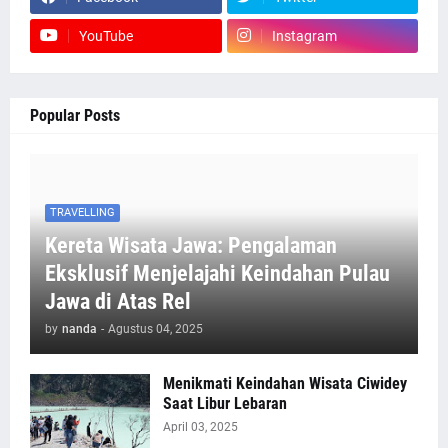
YouTube
Instagram
Popular Posts
TRAVELLING
Kereta Wisata Jawa: Pengalaman
Eksklusif Menjelajahi Keindahan Pulau
Jawa di Atas Rel
by
nanda
-
Agustus 04, 2025
Menikmati Keindahan Wisata Ciwidey
Saat Libur Lebaran
April 03, 2025