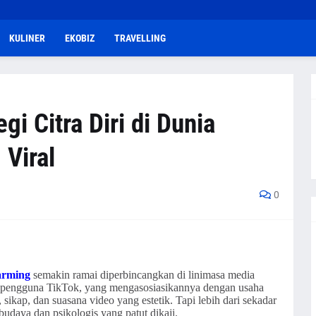
KULINER
EKOBIZ
TRAVELLING
gi Citra Diri di Dunia
 Viral
0
arming
semakin ramai diperbincangkan di linimasa media
ngan pengguna TikTok, yang mengasosiasikannya dengan usaha
sikap, dan suasana video yang estetik. Tapi lebih dari sekadar
udaya dan psikologis yang patut dikaji.