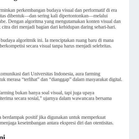
inkan perkembangan budaya visual dan performatif di era
titas dibentuk—dan sering kali dipertontonkan—melalui
Tube. Dengan algoritma yang mengutamakan konten visual dan
citra diri menjadi bagian dari kehidupan daring sehari-hari.
 budaya algoritmik ini. Ia menciptakan ruang baru di mana
erkompetisi secara visual tanpa harus menjadi selebritas.
omunikasi dari Universitas Indonesia, aura farming
uk merasa “terlihat” dan “dianggap” dalam masyarakat digital.
farming bukan hanya soal visual, tapi juga upaya
iterima secara sosial,” ujarnya dalam wawancara bersama
sa berdampak positif jika digunakan untuk memperkuat
menjaga keseimbangan antara ekspresi diri dan otentisitas.
ni