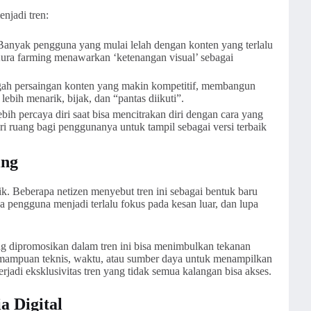
njadi tren:
anyak pengguna yang mulai lelah dengan konten yang terlalu
Aura farming menawarkan ‘ketenangan visual’ sebagai
ah persaingan konten yang makin kompetitif, membangun
t lebih menarik, bijak, dan “pantas diikuti”.
ih percaya diri saat bisa mencitrakan diri dengan cara yang
ri ruang bagi penggunanya untuk tampil sebagai versi terbaik
ing
tik. Beberapa netizen menyebut tren ini sebagai bentuk baru
 pengguna menjadi terlalu fokus pada kesan luar, dan lupa
ang dipromosikan dalam tren ini bisa menimbulkan tekanan
kemampuan teknis, waktu, atau sumber daya untuk menampilkan
 terjadi eksklusivitas tren yang tidak semua kalangan bisa akses.
a Digital