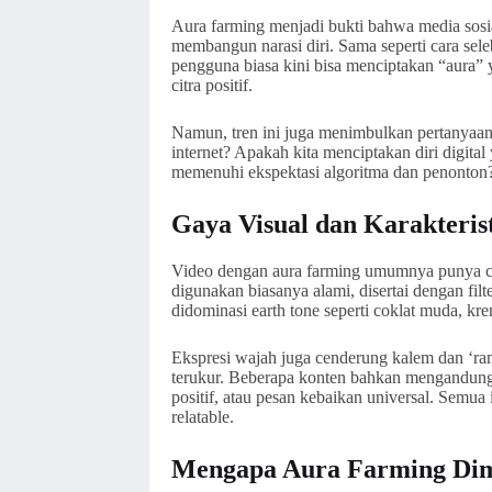
Aura farming menjadi bukti bahwa media sosia
membangun narasi diri. Sama seperti cara sel
pengguna biasa kini bisa menciptakan “aura”
citra positif.
Namun, tren ini juga menimbulkan pertanyaan 
internet? Apakah kita menciptakan diri digital 
memenuhi ekspektasi algoritma dan penonton
Gaya Visual dan Karakteris
Video dengan aura farming umumnya punya ci
digunakan biasanya alami, disertai dengan fil
didominasi earth tone seperti coklat muda, kre
Ekspresi wajah juga cenderung kalem dan ‘ram
terukur. Beberapa konten bahkan mengandung uns
positif, atau pesan kebaikan universal. Semua 
relatable.
Mengapa Aura Farming Dim