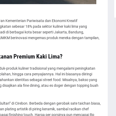
ran Kementerian Pariwisata dan Ekonomi Kreatif
gkatan sebesar 18% pada sektor kuliner kaki lima yang
i di berbagai kota besar seperti Jakarta, Bandung,
u UMKM berinovasi mengemas produk mereka dengan tampilan,
kanan Premium Kaki Lima?
k-produk kuliner tradisional yang mengalami peningkatan
olahan, hingga cara penyajiannya. Hal ini biasanya diiringi
ankan identitas sebagai street food. Misalnya, bakso yang
isajikan ala fine dining, atau es doger dengan topping buah
Sultan” di Cirebon. Berbeda dengan gerobak sate taichan biasa,
ating artistik di piring keramik, sambal racikan chef
agai finishing touch. Harga per porsinya pun mencapai Rp