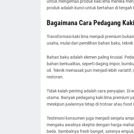
untuk mengemas produk kaki lima mereka menja
produk adalah kunci untuk bertahan di tengah 
Bagaimana Cara Pedagang Kaki
Transformasi kaki lima menjadi premium bukan 
usaha, mulai dari pemilihan bahan baku, tekni
Bahan baku adalah elemen paling krusial. Peda
bahan berkualitas, seperti daging impor, bumb
oil. Teknik memasak pun menjadi lebih variati
restoran.
Tidak kalah penting adalah cara penyajian. Di 
utama. Banyak pedagang kaki lima premium yan
meskipun jualannya tetap di trotoar atau food 
Testimoni konsumen juga menjadi senjata ampuh
mengaku awalnya skeptis dengan harga mahal y
beda. Sambalnya fresh banget, satenya empuk, d