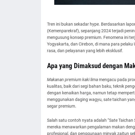
Tren ini bukan sekadar hype. Berdasarkan lapo
(Kemenparekraf), sepanjang 2024 terjadi penin
mengusung konsep premium. Fenomena ini terjad
Yogyakarta, dan Cirebon, di mana para pelak
rasa, dan pelayanan yang lebih eksklusif.
Apa yang Dimaksud dengan Ma
Makanan premium kaki lima
mengacu pada produ
kualitas, baik dari segi bahan baku, teknik peng
dengan kenaikan harga, namun tetap mempertah
menggunakan daging wagyu, sate taichan yang d
segar premium.
Salah satu contoh nyata adalah “Sate Taichan 
mereka menawarkan pengalaman makan dengan pl
profesional, dan penggunaan minyak zaitun seb