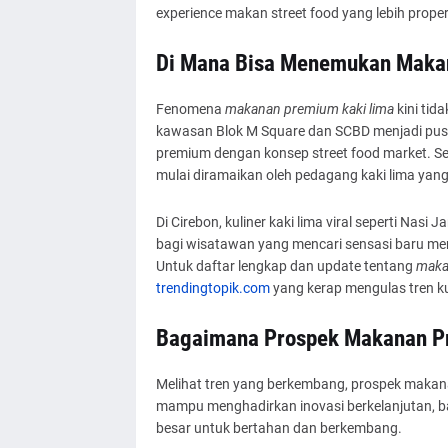
experience makan street food yang lebih proper,
Di Mana Bisa Menemukan Maka
Fenomena
makanan premium kaki lima
kini tida
kawasan Blok M Square dan SCBD menjadi pusat
premium dengan konsep street food market. S
mulai diramaikan oleh pedagang kaki lima yan
Di Cirebon, kuliner kaki lima viral seperti Nas
bagi wisatawan yang mencari sensasi baru menik
Untuk daftar lengkap dan update tentang
maka
trendingtopik.com
yang kerap mengulas tren kul
Bagaimana Prospek Makanan P
Melihat tren yang berkembang, prospek makana
mampu menghadirkan inovasi berkelanjutan, ba
besar untuk bertahan dan berkembang.