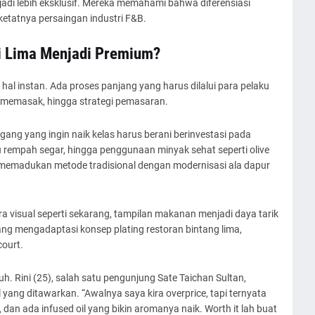
di lebih eksklusif. Mereka memahami bahwa diferensiasi
ketatnya persaingan industri F&B.
 Lima Menjadi Premium?
hal instan. Ada proses panjang yang harus dilalui para pelaku
k memasak, hingga strategi pemasaran.
gang yang ingin naik kelas harus berani berinvestasi pada
u rempah segar, hingga penggunaan minyak sehat seperti olive
f, memadukan metode tradisional dengan modernisasi ala dapur
era visual seperti sekarang, tampilan makanan menjadi daya tarik
g mengadaptasi konsep plating restoran bintang lima,
court.
. Rini (25), salah satu pengunjung Sate Taichan Sultan,
ang ditawarkan. “Awalnya saya kira overprice, tapi ternyata
an ada infused oil yang bikin aromanya naik. Worth it lah buat