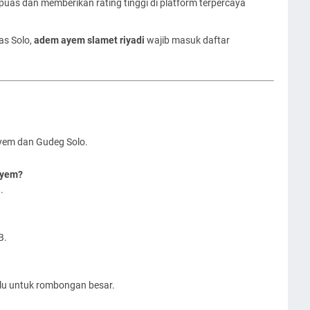
uas dan memberikan rating tinggi di platform terpercaya
as Solo,
adem ayem slamet riyadi
wajib masuk daftar
yem dan Gudeg Solo.
Ayem?
.
B.
hulu untuk rombongan besar.