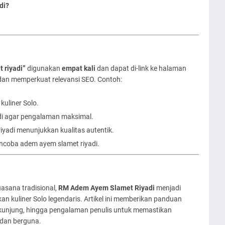
di?
 riyadi”
digunakan
empat kali
dan dapat di-link ke halaman
g dan memperkuat relevansi SEO. Contoh:
uliner Solo.
di agar pengalaman maksimal.
yadi menunjukkan kualitas autentik.
encoba adem ayem slamet riyadi.
asana tradisional,
RM Adem Ayem Slamet Riyadi
menjadi
kan kuliner Solo legendaris. Artikel ini memberikan panduan
berkunjung, hingga pengalaman penulis untuk memastikan
dan berguna.