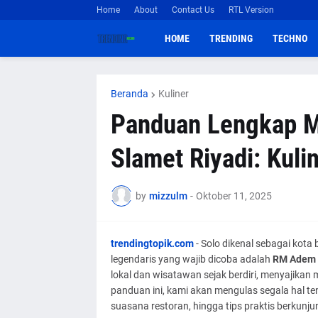
Home
About
Contact Us
RTL Version
HOME
TRENDING
TECHNO
Beranda
Kuliner
Panduan Lengkap 
Slamet Riyadi: Kuli
by
mizzulm
-
Oktober 11, 2025
trendingtopik.com
- Solo dikenal sebagai kota 
legendaris yang wajib dicoba adalah
RM Adem 
lokal dan wisatawan sejak berdiri, menyajikan
panduan ini, kami akan mengulas segala hal t
suasana restoran, hingga tips praktis berkunj