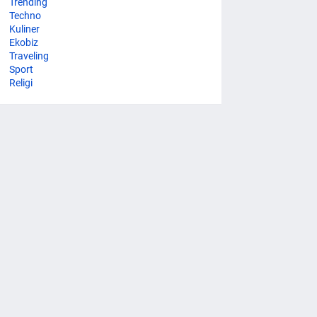
Trending
Techno
Kuliner
Ekobiz
Traveling
Sport
Religi